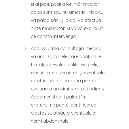
și al pielii, poziția lor, mărimea lor,
dacă sunt sau nu simetrici. Medicul
va palpa sânii și axila. Va efectua
niște măsurători și vă va explică în
ce constă intervenția.
Apoi va urma consultația: medicul
va analiza zonele care doriți să le
tratați, va evalua calitatea pielii,
elasticitatea, vergeturi și eventuale
cicatrici. Va palpa zona pentru
evaluarea grosimii stratului adipos.
Abdomenul va fi palpat în
profunzime pentu identificarea
diastazisului sau a eventualelor
hernii abdominale.