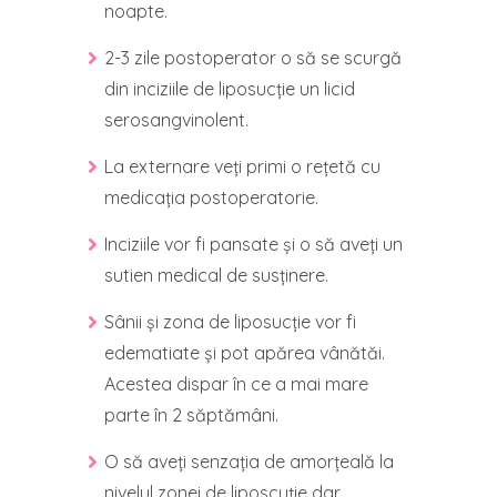
noapte.
2-3 zile postoperator o să se scurgă
din inciziile de liposucție un licid
serosangvinolent.
La externare veți primi o rețetă cu
medicația postoperatorie.
Inciziile vor fi pansate și o să aveți un
sutien medical de susținere.
Sânii și zona de liposucție vor fi
edematiate și pot apărea vânătăi.
Acestea dispar în ce a mai mare
parte în 2 săptămâni.
O să aveți senzația de amorțeală la
nivelul zonei de liposcuție dar