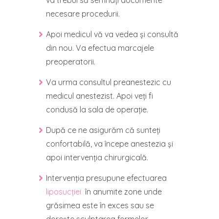
va trebui să semnați documente
necesare procedurii.
Apoi medicul vă va vedea și consultă
din nou. Va efectua marcajele
preoperatorii.
Va urma consultul preanestezic cu
medicul anestezist. Apoi veți fi
condusă la sala de operație.
După ce ne asigurăm că sunteți
confortabilă, va începe anestezia și
apoi intervenția chirurgicală.
Intervenția presupune efectuarea
liposucției
în anumite zone unde
grăsimea este în exces sau se