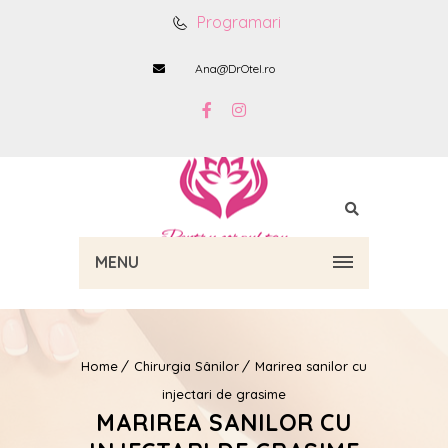
Programari
Ana@DrOtel.ro
MENU
Home
Chirurgia Sânilor
Marirea sanilor cu
injectari de grasime
MARIREA SANILOR CU