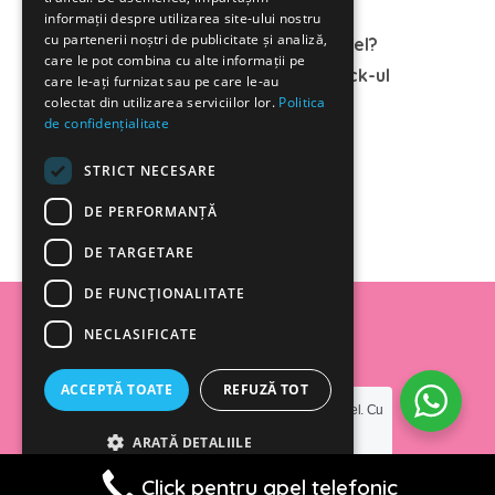
informații despre utilizarea site-ului nostru
cu partenerii noștri de publicitate și analiză,
Ai apelat la serviciile dr. Ana Oțel?
care le pot combina cu alte informații pe
Lasă un comentariu cu feedback-ul
care le-ați furnizat sau pe care le-au
colectat din utilizarea serviciilor lor.
Politica
tău.
de confidențialitate
STRICT NECESARE
DE PERFORMANȚĂ
DE TARGETARE
DE FUNCŢIONALITATE
Copyright © 2024 DrOtel.ro
NECLASIFICATE
ACCEPTĂ TOATE
REFUZĂ TOT
Salut! Sunt dr. Ana Oțel. Cu
Politica de Confidențialitate
ARATĂ DETALIILE
ce te pot ajuta?
POWERED BY COOKIESCRIPT
Click pentru apel telefonic