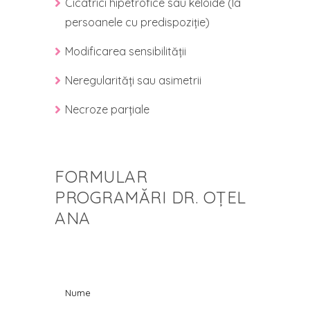
Cicatrici hipetrofice sau keloide (la
persoanele cu predispoziție)
Modificarea sensibilității
Neregularități sau asimetrii
Necroze parțiale
FORMULAR
PROGRAMĂRI DR. OȚEL
ANA